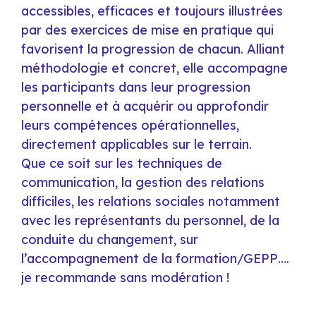
accessibles, efficaces et toujours illustrées
ac
par des exercices de mise en pratique qui
pa
favorisent la progression de chacun. Alliant
fa
méthodologie et concret, elle accompagne
mé
les participants dans leur progression
le
personnelle et à acquérir ou approfondir
pe
leurs compétences opérationnelles,
le
directement applicables sur le terrain.
di
Que ce soit sur les techniques de
Qu
communication, la gestion des relations
co
difficiles, les relations sociales notamment
di
avec les représentants du personnel, de la
av
conduite du changement, sur
co
l’accompagnement de la formation/GEPP….
l’
je recommande sans modération !
je