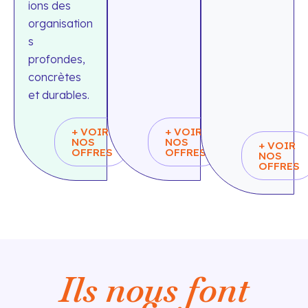
ions des
organisation
s
profondes,
concrètes
et durables.
+ VOIR
+ VOIR
NOS
NOS
+ VOIR
OFFRES
OFFRES
NOS
OFFRES
Ils nous font