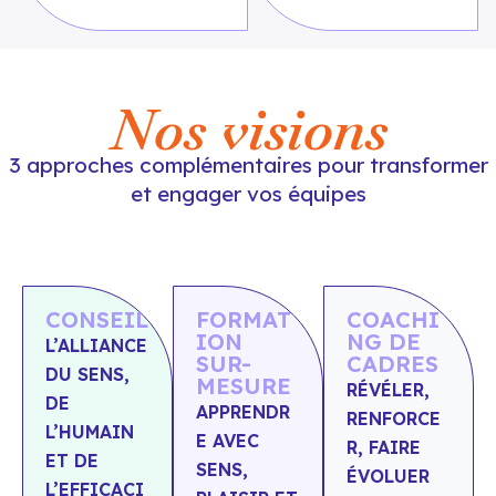
Nos visions
3 approches complémentaires pour transformer
et engager vos équipes
CONSEIL
FORMAT
COACHI
ION
NG DE
L’ALLIANCE
SUR-
CADRES
DU SENS,
MESURE
RÉVÉLER,
DE
APPRENDR
RENFORCE
L’HUMAIN
E AVEC
R, FAIRE
ET DE
SENS,
ÉVOLUER
L’EFFICACI