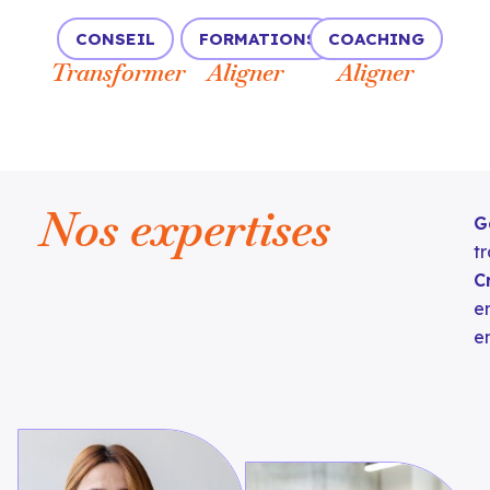
CONSEIL
FORMATIONS
COACHING
Transformer
Aligner
Aligner
Nos expertises
G
t
C
e
e