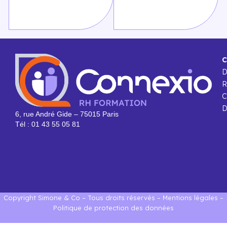
C
R
C
D
6, rue André Gide – 75015 Paris
Tél : 01 43 55 05 81
Copyright Simone & Co – Tous droits réservés –
Mentions légales
–
Politique de protection des données