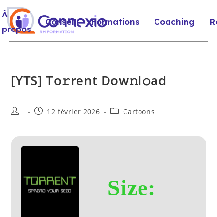
À
Conseil
Formations
Coaching
R
propos
[YTS] To𝚛rent Dow𝚗l𝚘ad
12 février 2026
Cartoons
Size: