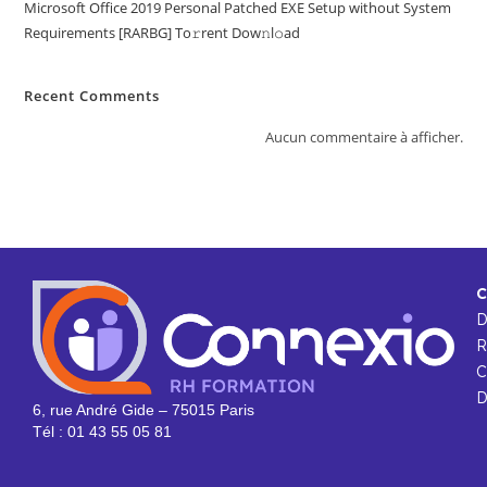
Microsoft Office 2019 Personal Patched EXE Setup without System
Requirements [RARBG] To𝚛rent Dow𝚗l𝚘ad
Recent Comments
Aucun commentaire à afficher.
C
R
C
D
6, rue André Gide – 75015 Paris
Tél : 01 43 55 05 81