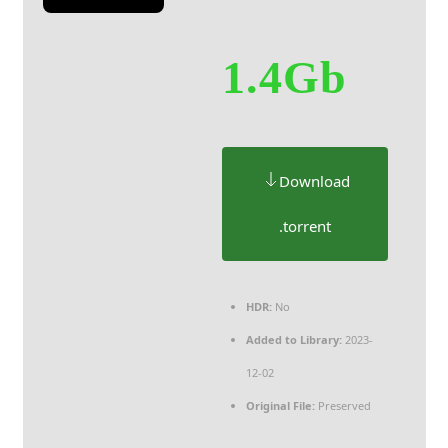
1.4Gb
Download
.torrent
HDR:
No
Added to Library:
2023-
12-02
Original File:
Preserved