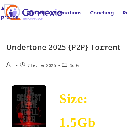
À
Conseil
Formations
Coaching
R
propos
Undertone 2025 {P2P} To𝚛rent
7 février 2026
SciFi
Size:
1.5Gb