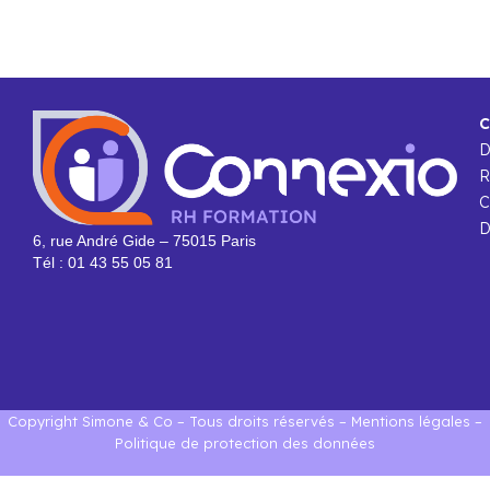
C
R
C
D
6, rue André Gide – 75015 Paris
Tél : 01 43 55 05 81
Copyright Simone & Co – Tous droits réservés –
Mentions légales
–
Politique de protection des données