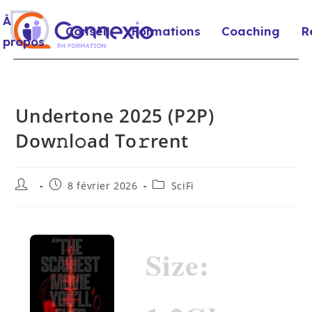
À
Conseil
Formations
Coaching
R
propos
Undertone 2025 (P2P)
Dow𝚗l𝚘ad To𝚛rent
8 février 2026
SciFi
Size: