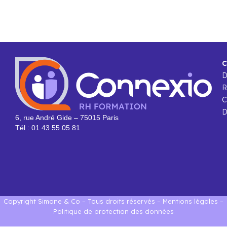
C
R
C
D
6, rue André Gide – 75015 Paris
Tél : 01 43 55 05 81
Copyright Simone & Co – Tous droits réservés –
Mentions légales
–
Politique de protection des données