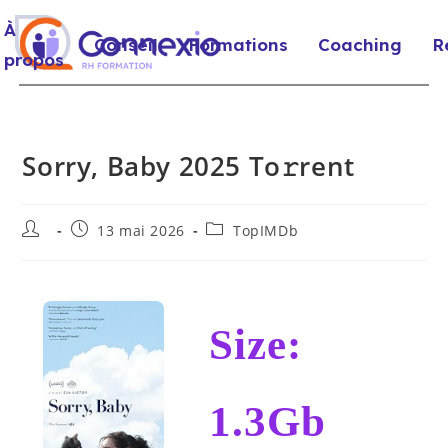
À
Conseil
Formations
Coaching
R
propos
Sorry, Baby 2025 To𝚛rent
13 mai 2026
TopIMDb
Size:
1.3Gb