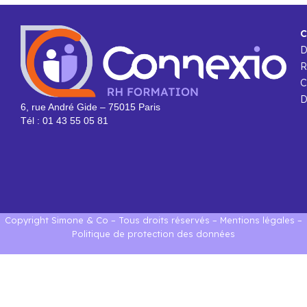
C
R
C
D
6, rue André Gide – 75015 Paris
Tél : 01 43 55 05 81
Copyright Simone & Co – Tous droits réservés –
Mentions légales
–
Politique de protection des données