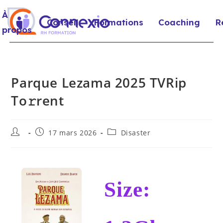
À
Conseil
Formations
Coaching
R
propos
Parque Lezama 2025 TVRip
To𝚛rent
17 mars 2026
Disaster
Size: