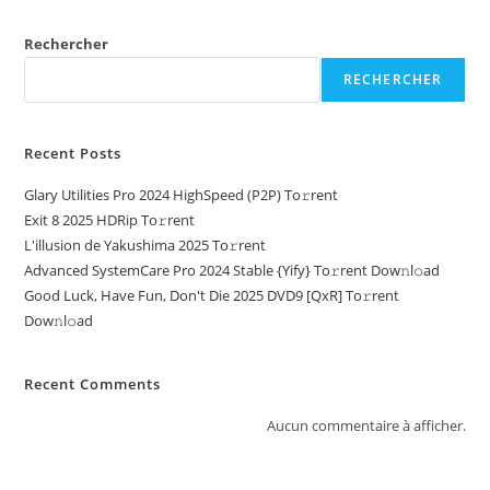
Rechercher
RECHERCHER
Recent Posts
Glary Utilities Pro 2024 HighSpeed (P2P) To𝚛rent
Exit 8 2025 HDRip To𝚛rent
L'illusion de Yakushima 2025 To𝚛rent
Advanced SystemCare Pro 2024 Stable {Yify} To𝚛rent Dow𝚗l𝚘ad
Good Luck, Have Fun, Don't Die 2025 DVD9 [QxR] To𝚛rent
Dow𝚗l𝚘ad
Recent Comments
Aucun commentaire à afficher.