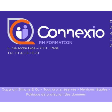
C
R
C
D
6, rue André Gide – 75015 Paris
Tél : 01 43 55 05 81
Copyright Simone & Co – Tous droits réservés –
Mentions légales
–
Politique de protection des données