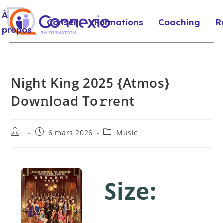
À
Conseil
Formations
Coaching
R
propos
Night King 2025 {Atmos}
Dow𝚗l𝚘ad To𝚛rent
6 mars 2026
Music
Size: