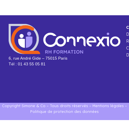
C
R
C
D
6, rue André Gide – 75015 Paris
Tél : 01 43 55 05 81
Copyright Simone & Co – Tous droits réservés –
Mentions légales
–
Politique de protection des données