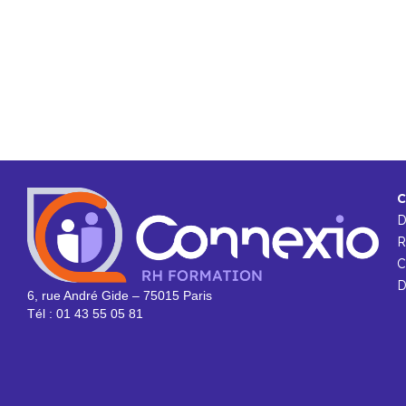
C
R
C
D
6, rue André Gide – 75015 Paris
Tél : 01 43 55 05 81