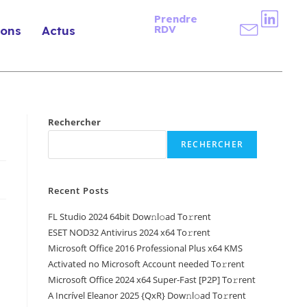
Prendre
RDV
ions
Actus
Rechercher
RECHERCHER
Recent Posts
FL Studio 2024 64bit Dow𝚗l𝚘ad To𝚛rent
ESET NOD32 Antivirus 2024 x64 To𝚛rent
Microsoft Office 2016 Professional Plus x64 KMS
Activated no Microsoft Account needed To𝚛rent
Microsoft Office 2024 x64 Super-Fast [P2P] To𝚛rent
A Incrível Eleanor 2025 {QxR} Dow𝚗l𝚘ad To𝚛rent