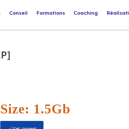
s
Conseil
Formations
Coaching
Réalisat
P]
Size: 1.5Gb
Get .torrent