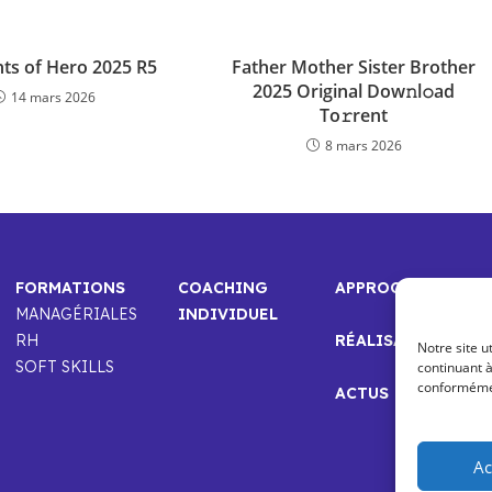
hts of Hero 2025 R5
Father Mother Sister Brother
2025 Original Dow𝚗l𝚘ad
14 mars 2026
To𝚛rent
8 mars 2026
FORMATIONS
COACHING
APPROCHE
MANAGÉRIALES
INDIVIDUEL
RH
RÉALISATIONS
Notre site u
SOFT SKILLS
continuant à
conformément
ACTUS
Ac