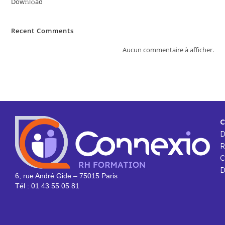
Dow𝚗l𝚘ad
Recent Comments
Aucun commentaire à afficher.
C
R
C
D
6, rue André Gide – 75015 Paris
Tél : 01 43 55 05 81