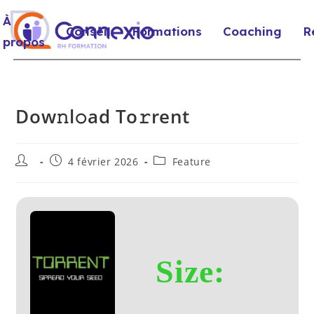
À
Conseil
Formations
Coaching
R
propos
Dow𝚗l𝚘ad To𝚛rent
4 février 2026
Feature
Size: