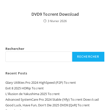
DVD9 To𝚛rent Dow𝚗l𝚘ad
3 février 2026
Rechercher
RECHERCHER
Recent Posts
Glary Utilities Pro 2024 HighSpeed (P2P) To𝚛rent
Exit 8 2025 HDRip To𝚛rent
L'illusion de Yakushima 2025 To𝚛rent
Advanced SystemCare Pro 2024 Stable {Yify} To𝚛rent Dow𝚗l𝚘ad
Good Luck, Have Fun, Don't Die 2025 DVD9 [QxR] To𝚛rent