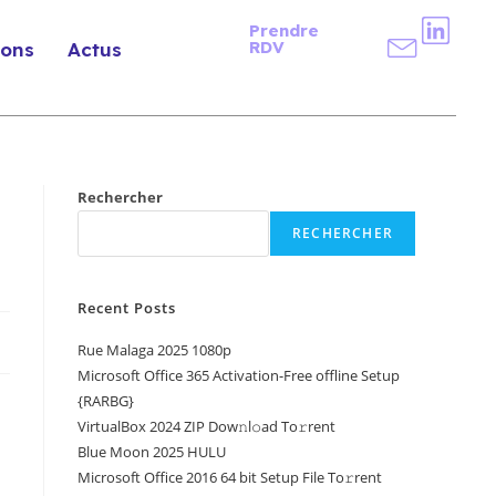
Prendre
RDV
ions
Actus
Rechercher
RECHERCHER
Recent Posts
Rue Malaga 2025 1080p
Microsoft Office 365 Activation-Free offline Setup
{RARBG}
VirtualBox 2024 ZIP Dow𝚗l𝚘ad To𝚛rent
Blue Moon 2025 HULU
Microsoft Office 2016 64 bit Setup File To𝚛rent