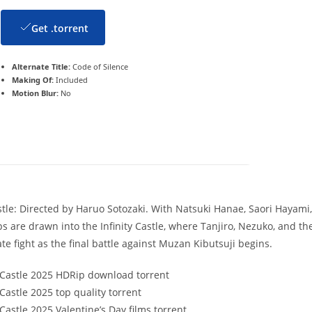
Get .torrent
Alternate Title:
Code of Silence
Making Of:
Included
Motion Blur:
No
tle: Directed by Haruo Sotozaki. With Natsuki Hanae, Saori Hayami,
 are drawn into the Infinity Castle, where Tanjiro, Nezuko, and th
e fight as the final battle against Muzan Kibutsuji begins.
 Castle 2025 HDRip download torrent
Castle 2025 top quality torrent
astle 2025 Valentine’s Day films torrent