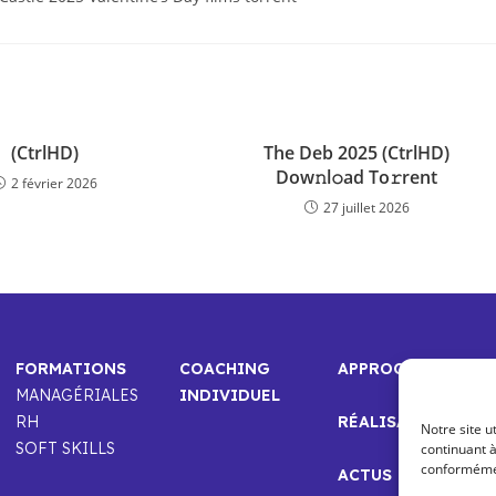
(CtrlHD)
The Deb 2025 (CtrlHD)
Dow𝚗l𝚘ad To𝚛rent
2 février 2026
27 juillet 2026
FORMATIONS
COACHING
APPROCHE
MANAGÉRIALES
INDIVIDUEL
RH
RÉALISATIONS
Notre site u
SOFT SKILLS
continuant à
conformément
ACTUS