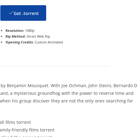
Get .torrent
Resolution:
1080p
Rip Method:
Direct Web Rip
Opening Credits:
Custom Animated
d by Benjamin Mousquet. With Joe Ochman, John Steins, Bernardo 
uest, a mysterious groundhog with the power to reverse time and
when his group discover they are not the only ones searching for
l films torrent
ily-friendly films torrent