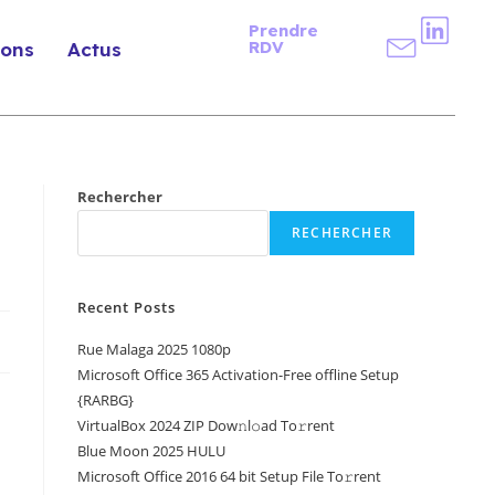
Prendre
RDV
ions
Actus
Rechercher
RECHERCHER
Recent Posts
Rue Malaga 2025 1080p
Microsoft Office 365 Activation-Free offline Setup
{RARBG}
VirtualBox 2024 ZIP Dow𝚗l𝚘ad To𝚛rent
Blue Moon 2025 HULU
Microsoft Office 2016 64 bit Setup File To𝚛rent