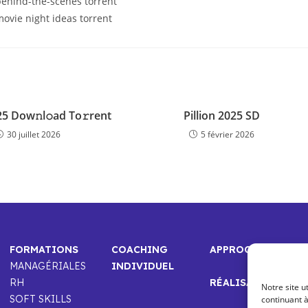
ehind-the-scenes torrent
ovie night ideas torrent
5 Dow𝚗l𝚘ad To𝚛rent
Pillion 2025 SD
30 juillet 2026
5 février 2026
FORMATIONS
COACHING
APPROCHE
MANAGÉRIALES
INDIVIDUEL
RH
RÉALISATIONS
Notre site u
SOFT SKILLS
continuant à