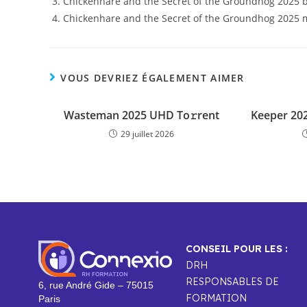
Chickenhare and the Secret of the Groundhog 2025 b
Chickenhare and the Secret of the Groundhog 2025 m
VOUS DEVRIEZ ÉGALEMENT AIMER
Wasteman 2025 UHD To𝚛rent
Keeper 202
29 juillet 2026
CONSEIL POUR LES :
DRH
RESPONSABLES DE
6, rue André Gide – 75015
FORMATION
Paris