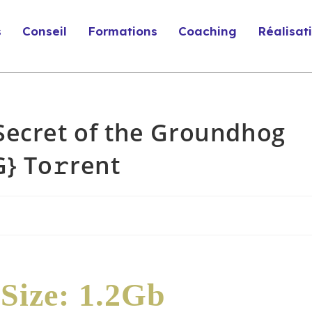
s
Conseil
Formations
Coaching
Réalisat
Secret of the Groundhog
} To𝚛rent
Size: 1.2Gb